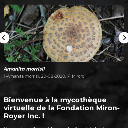
Amanita morrisii
C
1-Amanita morrisii, 20-08-2020, F. Miron;
1
Bienvenue à la mycothèque
virtuelle de la Fondation Miron-
Royer Inc. !