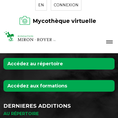
EN
CONNEXION
Mycothèque virtuelle
LA FONDATION
Accédez au répertoire
NOUVELLES
RÉPERTOIRE
CONTACT
Accédez aux formations
DERNIERES ADDITIONS
AU RÉPERTOIRE