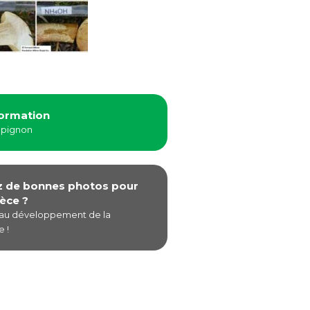
formation
mpignon
z de bonnes photos pour
èce ?
 au développement de la
 !