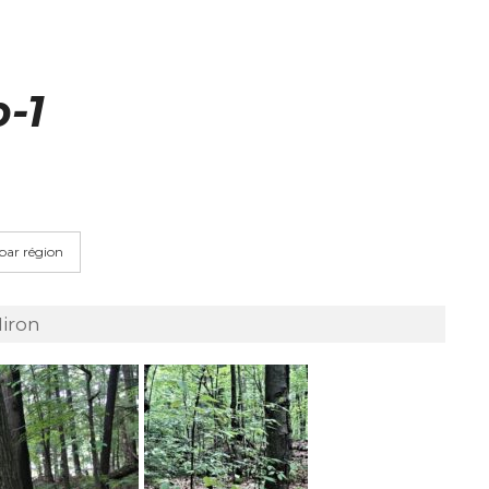
p-1
 par région
Miron