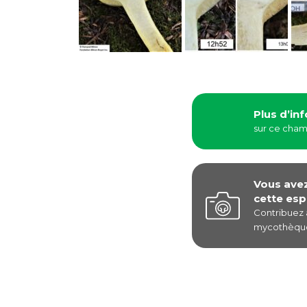
Plus d’in
sur ce cha
Vous ave
cette esp
Contribuez
mycothèque