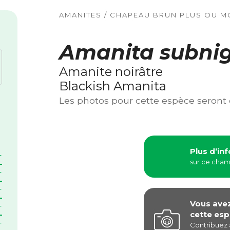
AMANITES / CHAPEAU BRUN PLUS OU M
Amanita subni
Amanite noirâtre
Blackish Amanita
Les photos pour cette espèce seront
Plus d’in
sur ce cha
Vous ave
cette esp
Contribuez