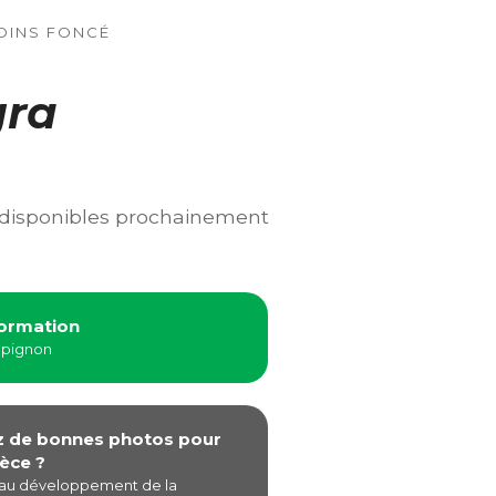
OINS FONCÉ
gra
 disponibles prochainement
formation
mpignon
z de bonnes photos pour
èce ?
 au développement de la