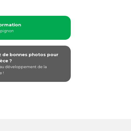
formation
mpignon
z de bonnes photos pour
èce ?
 au développement de la
 !