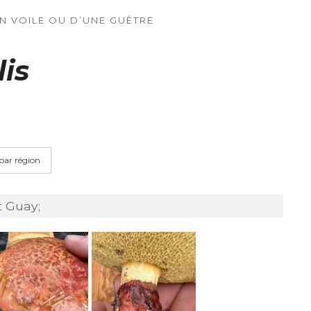
UN VOILE OU D’UNE GUÊTRE
lis
 par région
t Guay;