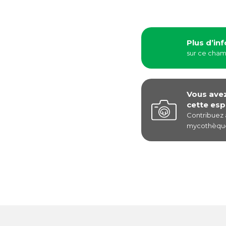
Plus d’in
sur ce cha
Vous ave
cette esp
Contribuez
mycothèque