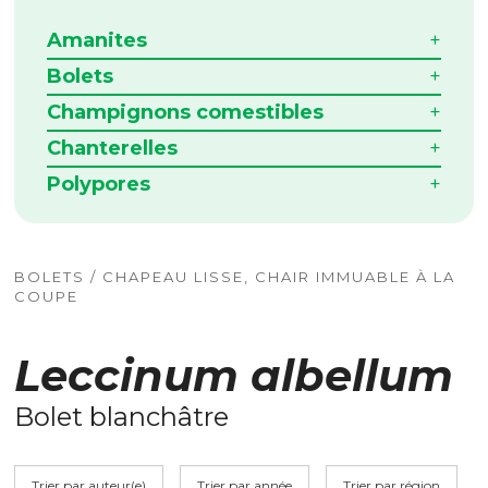
Amanites
Bolets
Champignons comestibles
Chanterelles
Polypores
BOLETS / CHAPEAU LISSE, CHAIR IMMUABLE À LA
COUPE
Leccinum albellum
Bolet blanchâtre
Trier par auteur(e)
Trier par année
Trier par région