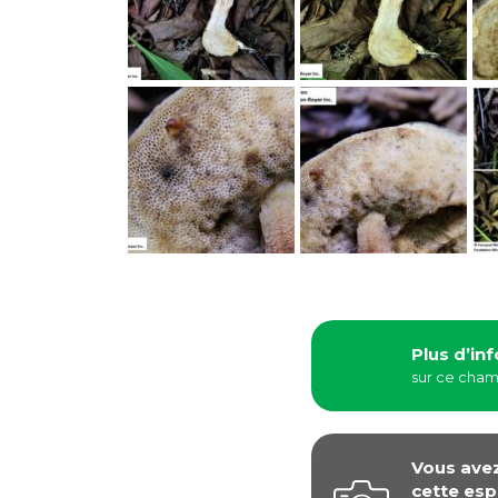
Plus d’in
sur ce cha
Vous ave
cette esp