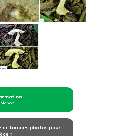
formation
mpignon
z de bonnes photos pour
èce ?