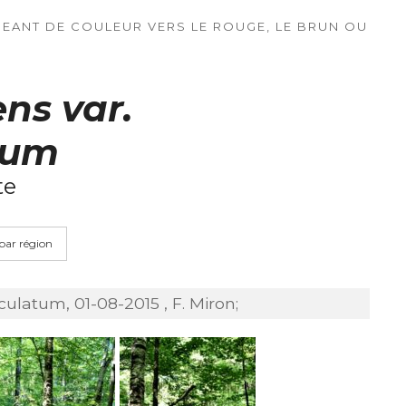
GEANT DE COULEUR VERS LE ROUGE, LE BRUN OU
ns var.
tum
te
 par région
latum, 01-08-2015 , F. Miron;