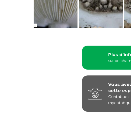
Plus d’in
sur ce cha
Vous ave
cette esp
Contribuez
mycothèque