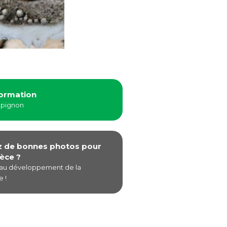
formation
mpignon
z de bonnes photos pour
èce ?
 au développement de la
 !