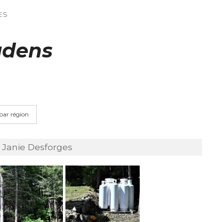
ES
udens
 par région
 Janie Desforges