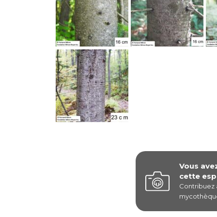
Vous ave
cette esp
Contribuez
mycothèque