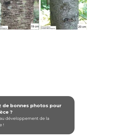
z de bonnes photos pour
èce ?
 au développement de la
 !