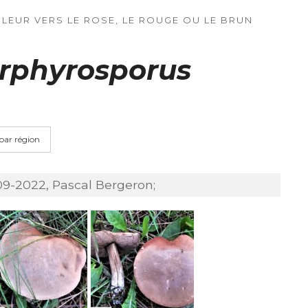
LEUR VERS LE ROSE, LE ROUGE OU LE BRUN
orphyrosporus
 par région
09-2022, Pascal Bergeron;