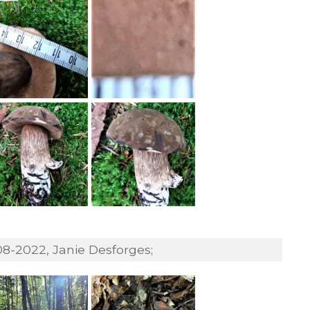
8-2022, Janie Desforges;