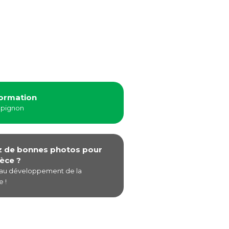
formation
mpignon
z de bonnes photos pour
èce ?
 au développement de la
 !