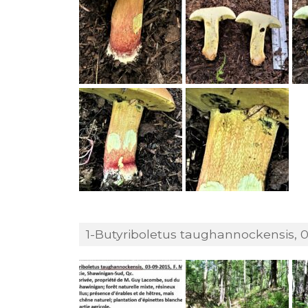
1-Butyriboletus taughannockensis, 03