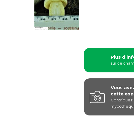
Plus d’in
sur ce cha
Vous ave
cette esp
Contribuez
mycothèque