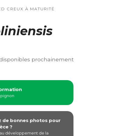
ED CREUX À MATURITÉ
liniensis
 disponibles prochainement
formation
mpignon
z de bonnes photos pour
èce ?
 au développement de la