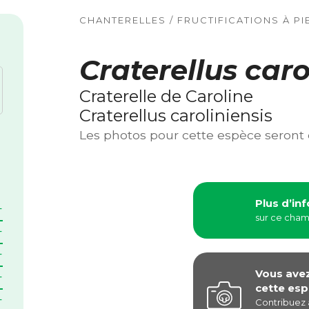
CHANTERELLES / FRUCTIFICATIONS À PI
Craterellus caro
Craterelle de Caroline
Craterellus caroliniensis
Les photos pour cette espèce seront
Plus d’in
sur ce cha
Vous ave
cette esp
Contribuez