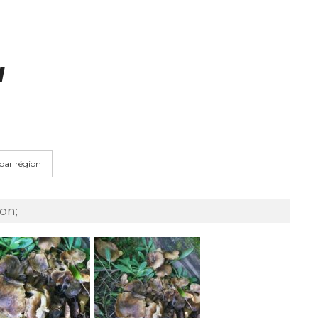
a
 par région
on;