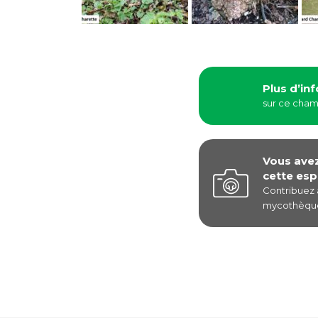
Plus d’in
sur ce cha
Vous ave
cette esp
Contribuez
mycothèque