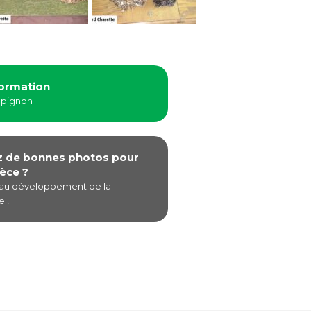
formation
mpignon
z de bonnes photos pour
èce ?
 au développement de la
 !