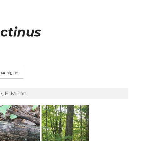
ctinus
 par région
 F. Miron;