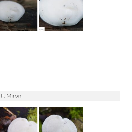
F. Miron;