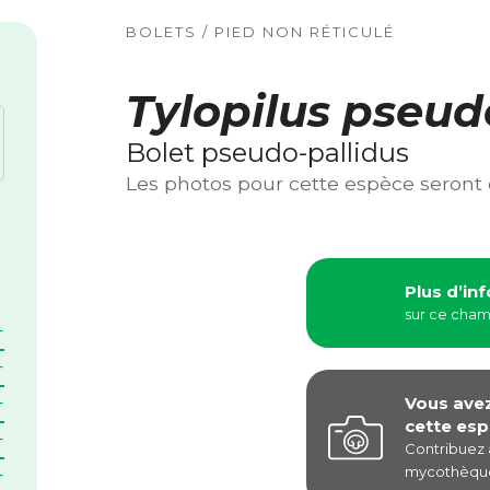
BOLETS / PIED NON RÉTICULÉ
Tylopilus pseud
Bolet pseudo-pallidus
Les photos pour cette espèce seront
Plus d’in
sur ce cha
Vous ave
cette esp
Contribuez
mycothèque