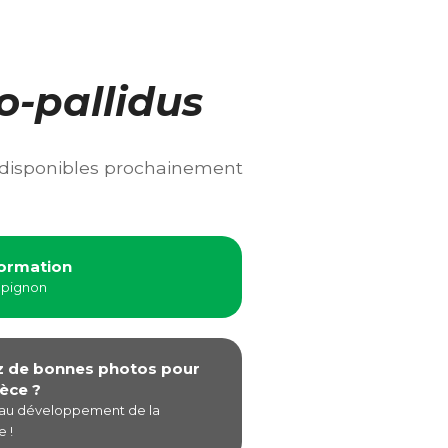
o-pallidus
 disponibles prochainement
formation
mpignon
z de bonnes photos pour
èce ?
 au développement de la
 !