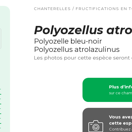
CHANTERELLES / FRUCTIFICATIONS EN 
Polyozellus atr
Polyozelle bleu-noir
Polyozellus atrolazulinus
Les photos pour cette espèce seront
Plus d’in
sur ce cha
Vous ave
cette esp
Contribuez