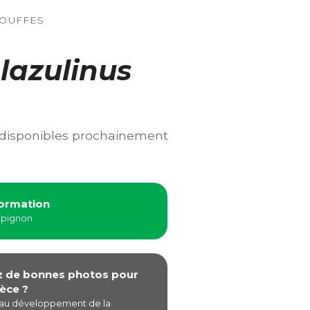
TOUFFES
olazulinus
 disponibles prochainement
formation
mpignon
z de bonnes photos pour
èce ?
 au développement de la