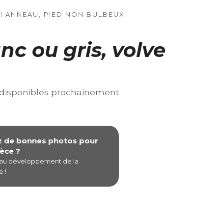
NI ANNEAU, PIED NON BULBEUX
c ou gris, volve
 disponibles prochainement
z de bonnes photos pour
èce ?
 au développement de la
 !